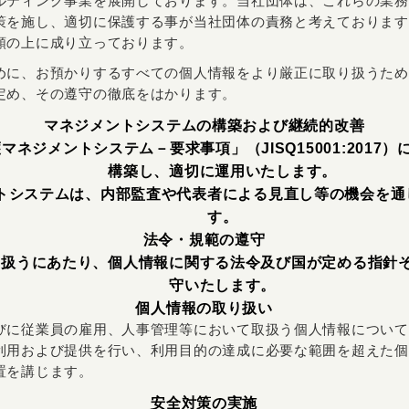
ルティング事業を展開しております。当社団体は、これらの業務
策を施し、適切に保護する事が当社団体の責務と考えております
頼の上に成り立っております。
めに、お預かりするすべての個人情報をより厳正に取り扱うため
定め、その遵守の徹底をはかります。
マネジメントシステムの構築および継続的改善
ネジメントシステム－要求事項」（JISQ15001:2017
構築し、適切に運用いたします。
トシステムは、内部監査や代表者による見直し等の機会を通
す。
法令・規範の遵守
り扱うにあたり、個人情報に関する法令及び国が定める指針
守いたします。
個人情報の取り扱い
員の雇用、人事管理等において取扱う個人情報について、
利用および提供を行い、利用目的の達成に必要な範囲を超えた個
置を講じます。
安全対策の実施